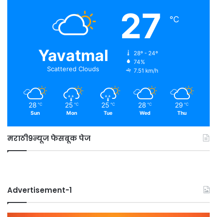
27
℃
Yavatmal
28º - 24º
74%
Scattered Clouds
7.51 km/h
28
25
25
28
29
℃
℃
℃
℃
℃
Sun
Mon
Tue
Wed
Thu
मराठी9न्यूज फेसबूक पेज
Advertisement-1