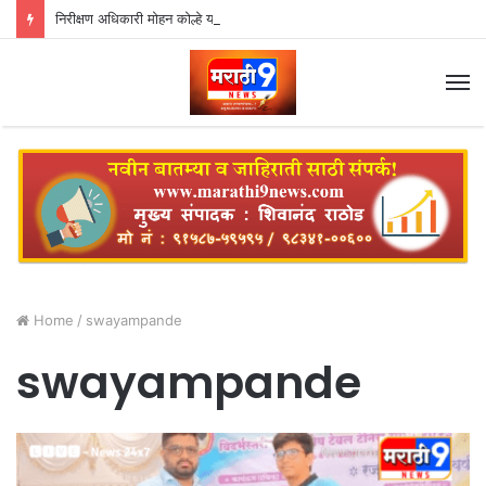
निरीक्षण अधिकारी मोहन कोल्हे यांच्या तक्रारीवरून मलकापूर येथील रास्तभाव धान्य दुकानाविरोधात गुन्हा दाखल
M
Home
/
swayampande
swayampande