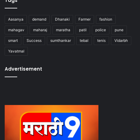
Tags
Aasanya
demand
Dhanaki
Farmer
fashion
mahagav
maharaj
maratha
patil
police
pune
smart
Success
sumthankar
tebal
tenis
Vidarbh
Yavatmal
Advertisement