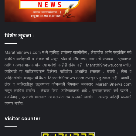
विशेष सूचना :
Marathi9news.com मध्ये प्रसिद्ध झालेल्या बातमीतील , लेखांतील आणि पत्रांतील मते
संबंधित वार्ताहराची व लेखकाची असून Marathi9news.com चे संपादक , प्रकाशक
आणि / अथवा मालक यांचा त्या मतांशी काहीही संबंध नाही . Marathi9news.com मधील
जाहिराती या जाहिरातदाराने दिलेल्या माहितीवर आधारित असतात . बातमी , लेख व
जाहिरातीतील मजकुराची वैधता Marathi9news.com तपासून पाहू शकत नाही . बातमी ,
लेख व जाहिरातीतून उद्भवणाऱ्या कोणत्याही विषयाला जबाबदार Marathi9news.com
नसून संबंधित वार्ताहर , लेखक किंवा जाहिरातदारच आहे . वृत्तपत्रासंबंधी सर्व खटले ,
वादविवाद , प्रकरणे यवतमाळ न्यायालयांतर्गतच चालवले जातील . अन्यत्र कोठेही चालवले
जाणार नाहीत.
Visitor counter