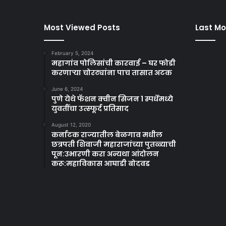
Most Viewed Posts
Last Mo
February 5, 2024
महागांव पोलिसांची कारवाई – घर फोडी
करणाऱ्या चोरट्यांना पाच तासात अटक
June 6, 2024
पुणे येथे फॅशन क्वीन सिजन 1 स्पर्धेमध्ये
युवतींचा उत्स्फूर्द प्रतिसाद
August 12, 2020
कर्नाटक राज्यातील बेळगाव मधील
छत्रपती शिवाजी महाराजांच्या पुतळ्याची
पून:उभारणी करा अन्यथा आंदोलन
करू:महाविकास आघाडी बोदवड