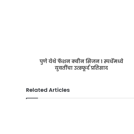
e
पुणे येथे फॅशन क्वीन सिजन 1 स्पर्धेमध्ये
युवतींचा उत्स्फूर्द प्रतिसाद
Related Articles