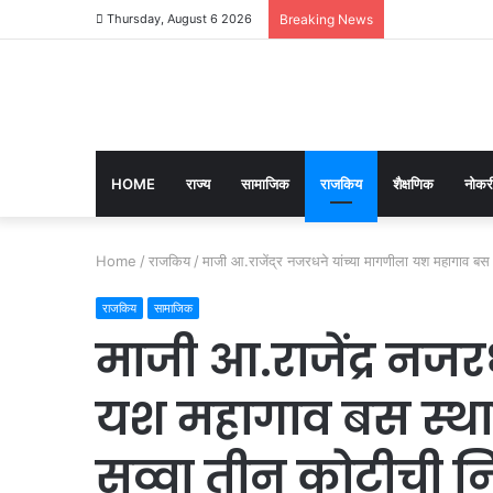
Thursday, August 6 2026
Breaking News
HOME
राज्य
सामाजिक
राजकिय
शैक्षणिक
नोकरी
Home
/
राजकिय
/
माजी आ.राजेंद्र नजरधने यांच्या मागणीला यश महागाव बस स्
राजकिय
सामाजिक
माजी आ.राजेंद्र नजर
यश महागाव बस स्थान
सव्वा तीन कोटीची निव