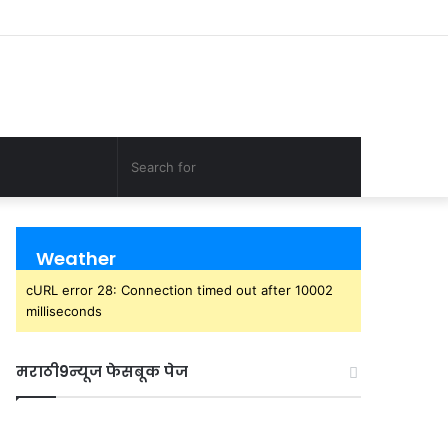
Sidebar
Random
Log
YouTube
Twitter
Facebook
Article
In
Search
Random
for
Article
Weather
cURL error 28: Connection timed out after 10002
milliseconds
मराठी9न्यूज फेसबूक पेज