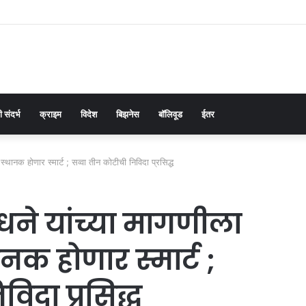
 संदर्भ
क्राइम
विदेश
बिझनेस
बॉलिवूड
ईतर
थानक होणार स्मार्ट ; सव्वा तीन कोटीची निविदा प्रसिद्ध
धने यांच्या मागणीला
क होणार स्मार्ट ;
िदा प्रसिद्ध