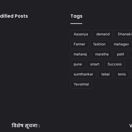
dified Posts
Tags
Aasanya
demand
Dhanaki
Farmer
fashion
mahagav
maharaj
maratha
patil
pune
smart
Success
sumthankar
tebal
tenis
Yavatmal
विशेष सूचना :
V