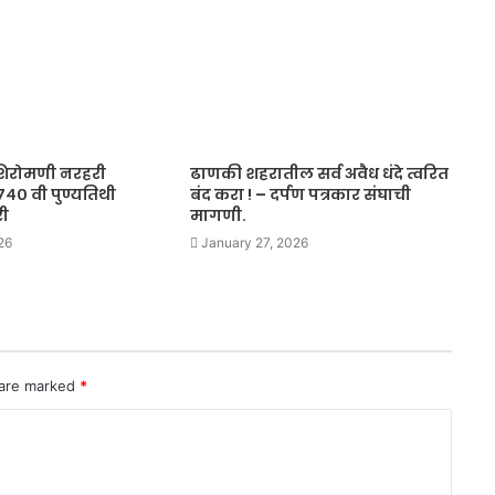
शिरोमणी नरहरी
ढाणकी शहरातील सर्व अवैध धंदे त्वरित
७४० वी पुण्यतिथी
बंद करा ! – दर्पण पत्रकार संघाची
री
मागणी.
26
January 27, 2026
 are marked
*