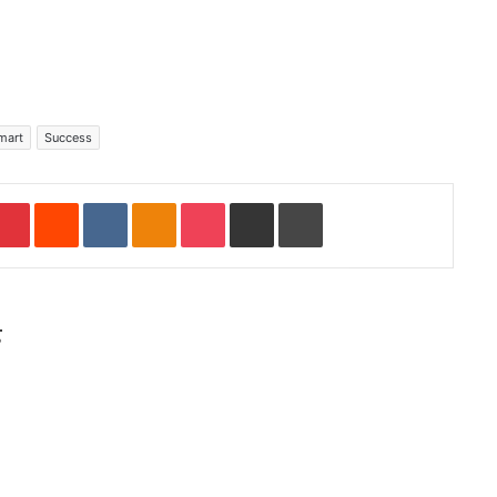
mart
Success
Pinterest
Reddit
VKontakte
Odnoklassniki
Pocket
Share via Email
Print
ड