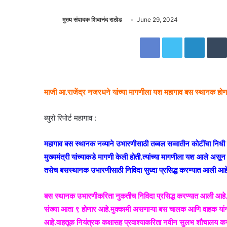
मुख्य संपादक शिवानंद राठोड
S
June 29, 2024
e
Facebook
Twitter
LinkedIn
n
d
a
n
माजी आ.राजेंद्र नजरधने यांच्या मागणीला यश महागाव बस स्थानक होणार स
e
m
a
ब्युरो रिपोर्ट महागाव :
i
l
महागाव बस स्थानक नव्याने उभारणीसाठी तब्बल सव्वातीन कोटींचा निधी
मुख्यमंत्री यांच्याकडे मागणी केली होती.त्यांच्या मागणीला यश आले 
तसेच बसस्थानक उभारणीसाठी निविदा सुध्दा प्रसिद्ध करण्यात आली आहे
बस स्थानक उभारणीकरिता नुकतीच निविदा प्रसिद्ध करण्यात आली आहे.त्
संख्या आता ९ होणार आहे.मुक्कामी असणाऱ्या बस चालक आणि वाहक यांना
आहे.वाहतूक नियंत्रक कक्षासह प्रवाश्याकरिता नवीन सुलभ शौचालय क